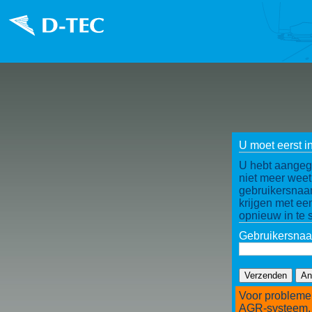
U moet eerst i
U hebt aangeg
niet meer weet
gebruikersnaam
krijgen met e
opnieuw in te s
Gebruikersna
Voor probleme
AGR-systeem, 